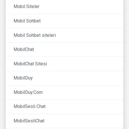
Mobil Siteler
Mobil Sohbet
Mobil Sohbet siteleri
MobilChat
MobilChat Sitesi
MobilDuy
MobilDuy.Com
MobilSesli Chat
MobilSesliChat