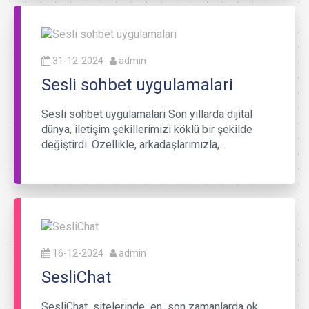
31-12-2024
admin
Sesli sohbet uygulamalari
Sesli sohbet uygulamalari Son yıllarda dijital
dünya, iletişim şekillerimizi köklü bir şekilde
değiştirdi. Özellikle, arkadaşlarımızla,…
16-12-2024
admin
SesliChat
SesliChat sitelerinde en son zamanlarda ok