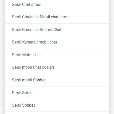
Sesli Chat sitesi
Sesli Görüntülü Mobil chat sitesi
Sesli Görüntülü Sohbet Chat
Sesli Kameralı mobil chat
Sesli Mobil chat
Sesli mobil Chat odalari
Sesli mobil Sohbet
Sesli Siteler
Sesli Sohbet