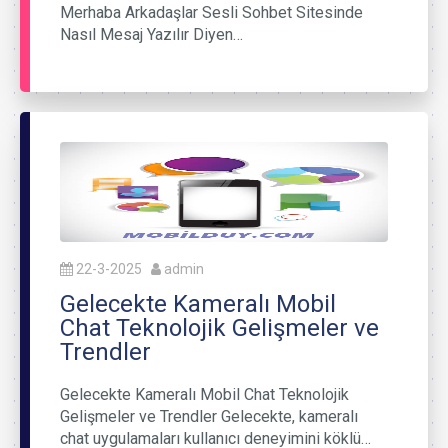
Merhaba Arkadaşlar Sesli Sohbet Sitesinde
Nasıl Mesaj Yazılır Diyen…
22-3-2025
admin
Gelecekte Kameralı Mobil
Chat Teknolojik Gelişmeler ve
Trendler
Gelecekte Kameralı Mobil Chat Teknolojik
Gelişmeler ve Trendler Gelecekte, kameralı
chat uygulamaları kullanıcı deneyimini köklü…