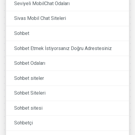
Seviyeli MobilChat Odaları
Sivas Mobil Chat Siteleri
Sohbet
Sohbet Etmek İstiyorsanız Doğru Adrestesiniz
Sohbet Odaları
Sohbet siteler
Sohbet Siteleri
Sohbet sitesi
Sohbetçi