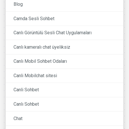
Blog
Camda Sesli Sohbet
Canlı Görüntülü Sesli Chat Uygulamaları
Canlı kameralı chat üyeliksiz
Canlı Mobil Sohbet Odaları
Canli Mobilchat sitesi
Canli Sohbet
Canlı Sohbet
Chat