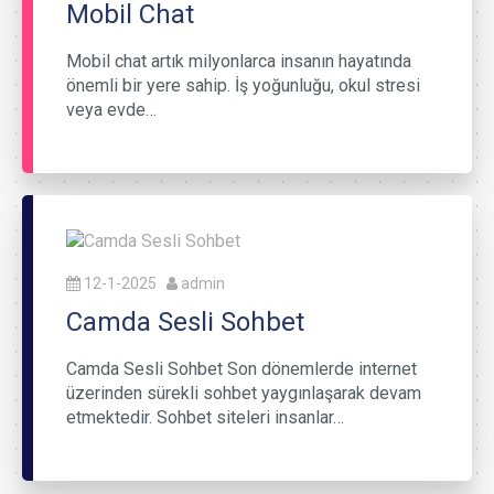
Mobil Chat
Mobil chat artık milyonlarca insanın hayatında
önemli bir yere sahip. İş yoğunluğu, okul stresi
veya evde…
12-1-2025
admin
Camda Sesli Sohbet
Camda Sesli Sohbet Son dönemlerde internet
üzerinden sürekli sohbet yaygınlaşarak devam
etmektedir. Sohbet siteleri insanlar…