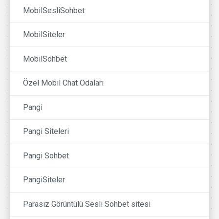
MobilSesliSohbet
MobilSiteler
MobilSohbet
Özel Mobil Chat Odaları
Pangi
Pangi Siteleri
Pangi Sohbet
PangiSiteler
Parasız Görüntülü Sesli Sohbet sitesi