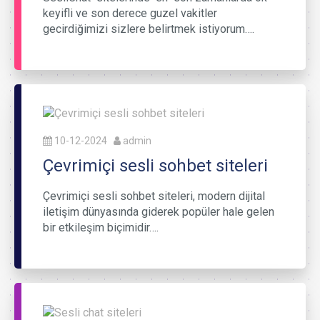
keyifli ve son derece guzel vakitler
gecirdiğimizi sizlere belirtmek istiyorum….
10-12-2024
admin
Çevrimiçi sesli sohbet siteleri
Çevrimiçi sesli sohbet siteleri, modern dijital
iletişim dünyasında giderek popüler hale gelen
bir etkileşim biçimidir….