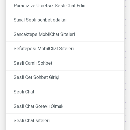
Parasız ve Ücretsiz Sesli Chat Edin
Sanal Sesli sohbet odalari
Sancaktepe MobilChat Siteleri
Sefatepesi MobilChat Siteleri
Sesli Camlı Sohbet
Sesli Cet Sohbet Girişi
Sesli Chat
Sesli Chat Görevli Olmak
Sesli Chat siteleri