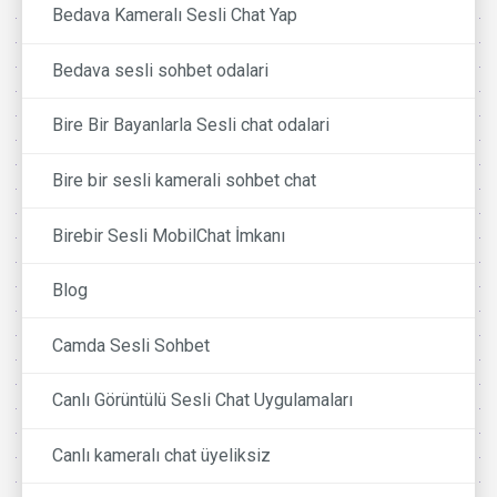
Bedava Kameralı Sesli Chat Yap
Bedava sesli sohbet odalari
Bire Bir Bayanlarla Sesli chat odalari
Bire bir sesli kamerali sohbet chat
Birebir Sesli MobilChat İmkanı
Blog
Camda Sesli Sohbet
Canlı Görüntülü Sesli Chat Uygulamaları
Canlı kameralı chat üyeliksiz