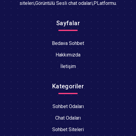
siteleri,Görüntülü Sesli chat odalari,PLatformu.
Sayfalar
Bedava Sohbet
Hakkımızda
İletişim
Kategoriler
Sohbet Odaları
Chat Odaları
Sohbet Siteleri