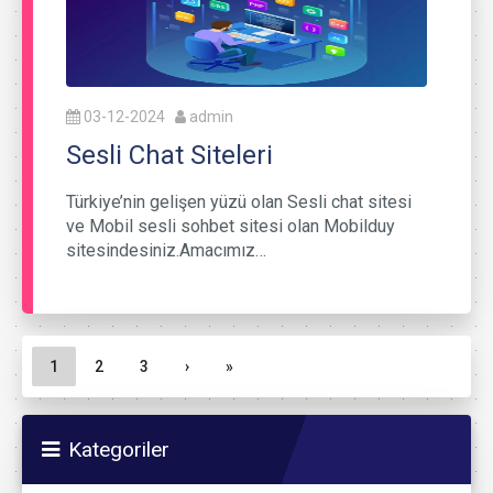
03-12-2024
admin
Sesli Chat Siteleri
Türkiye’nin gelişen yüzü olan Sesli chat sitesi
ve Mobil sesli sohbet sitesi olan Mobilduy
sitesindesiniz.Amacımız…
Sayfa gezinme
Geçerli Sayfa
Sayfa
Sayfa
1
2
3
›
»
Kategoriler