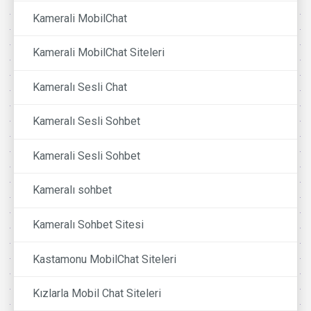
Kamerali MobilChat
Kamerali MobilChat Siteleri
Kameralı Sesli Chat
Kameralı Sesli Sohbet
Kamerali Sesli Sohbet
Kameralı sohbet
Kameralı Sohbet Sitesi
Kastamonu MobilChat Siteleri
Kızlarla Mobil Chat Siteleri