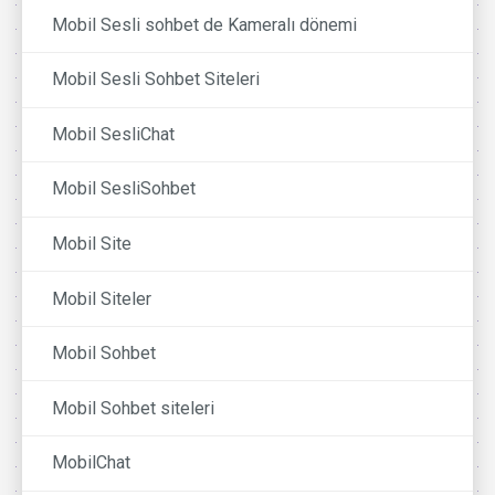
Mobil Sesli sohbet de Kameralı dönemi
Mobil Sesli Sohbet Siteleri
Mobil SesliChat
Mobil SesliSohbet
Mobil Site
Mobil Siteler
Mobil Sohbet
Mobil Sohbet siteleri
MobilChat