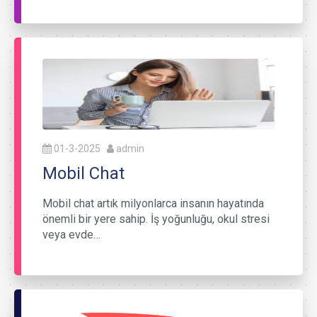
01-3-2025
admin
Mobil Chat
Mobil chat artık milyonlarca insanın hayatında
önemli bir yere sahip. İş yoğunluğu, okul stresi
veya evde…