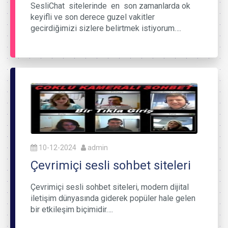
SesliChat sitelerinde en son zamanlarda ok
keyifli ve son derece guzel vakitler
gecirdiğimizi sizlere belirtmek istiyorum….
10-12-2024
admin
Çevrimiçi sesli sohbet siteleri
Çevrimiçi sesli sohbet siteleri, modern dijital
iletişim dünyasında giderek popüler hale gelen
bir etkileşim biçimidir….