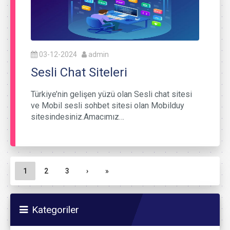
03-12-2024
admin
Sesli Chat Siteleri
Türkiye’nin gelişen yüzü olan Sesli chat sitesi
ve Mobil sesli sohbet sitesi olan Mobilduy
sitesindesiniz.Amacımız…
Sayfa gezinme
Geçerli Sayfa
Sayfa
Sayfa
1
2
3
›
»
Kategoriler