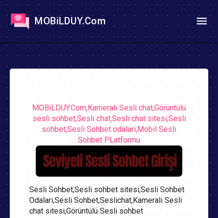
MOBiLDUY.Com
MOBiLDUY.Com,Kameralı Sesli chat,Görüntülü
sesli sohbet,Sesli chat,Sesli chat sitesi,Sesli
sohbet,Sesli Sohbet odalari,Mobil Sesli
Sohbet PLatformu
Sesli Sohbet,Sesli sohbet sitesi,Sesli Sohbet
Odalari,Sesli Sohbet,Seslichat,Kamerali Sesli
chat sitesi,Görüntülü Sesli sohbet