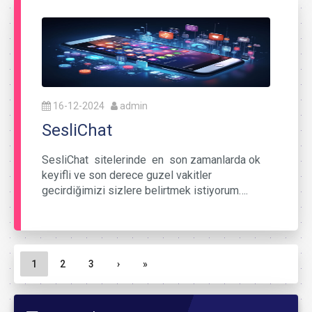
16-12-2024
admin
SesliChat
SesliChat sitelerinde en son zamanlarda ok
keyifli ve son derece guzel vakitler
gecirdiğimizi sizlere belirtmek istiyorum….
Sayfa gezinme
Geçerli Sayfa
Sayfa
Sayfa
1
2
3
›
»