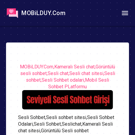
MOBiLDUY.Com
MOBiLDUY.Com,Kameralı Sesli chat,Görüntülü
sesli sohbet,Sesli chat,Sesli chat sitesi,Sesli
sohbet,Sesli Sohbet odalari,Mobil Sesli
Sohbet PLatformu
Sesli Sohbet,Sesli sohbet sitesi,Sesli Sohbet
Odalari,Sesli Sohbet,Seslichat,Kamerali Sesli
chat sitesi,Görüntülü Sesli sohbet