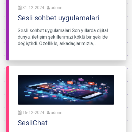
31-12-2024
admin
Sesli sohbet uygulamalari
Sesli sohbet uygulamalari Son yıllarda dijital
dünya, iletişim şekillerimizi köklü bir şekilde
değiştirdi. Özellikle, arkadaşlarımızla,…
16-12-2024
admin
SesliChat