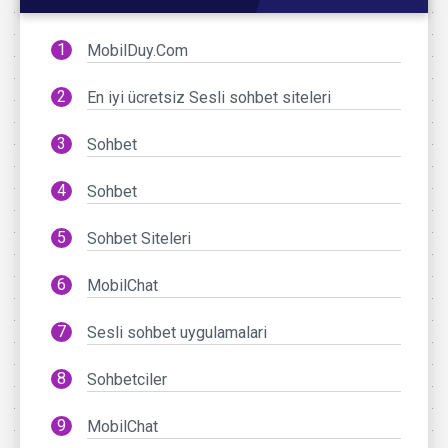
MobilDuy.Com
En iyi ücretsiz Sesli sohbet siteleri
Sohbet
Sohbet
Sohbet Siteleri
MobilChat
Sesli sohbet uygulamalari
Sohbetciler
MobilChat