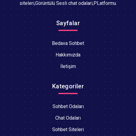
siteleri,Görüntülü Sesli chat odalari,PLatformu.
Sayfalar
Bedava Sohbet
Hakkımızda
İletişim
Kategoriler
Sohbet Odaları
Chat Odaları
Sohbet Siteleri