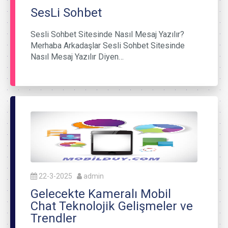
SesLi Sohbet
Sesli Sohbet Sitesinde Nasıl Mesaj Yazılır?
Merhaba Arkadaşlar Sesli Sohbet Sitesinde
Nasıl Mesaj Yazılır Diyen…
22-3-2025
admin
Gelecekte Kameralı Mobil
Chat Teknolojik Gelişmeler ve
Trendler