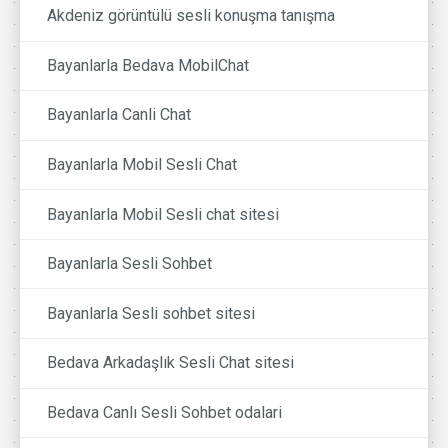
Akdeniz görüntülü sesli konuşma tanışma
Bayanlarla Bedava MobilChat
Bayanlarla Canli Chat
Bayanlarla Mobil Sesli Chat
Bayanlarla Mobil Sesli chat sitesi
Bayanlarla Sesli Sohbet
Bayanlarla Sesli sohbet sitesi
Bedava Arkadaşlık Sesli Chat sitesi
Bedava Canlı Sesli Sohbet odalari