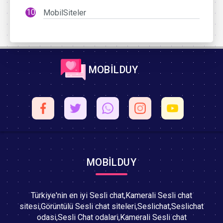
MobilSiteler
MOBİLDUY
MOBİLDUY
Türkiye'nin en iyi Sesli chat,Kamerali Sesli chat
sitesi,Görüntülü Sesli chat siteleri,Seslichat,Seslichat
odasi,Sesli Chat odalari,Kamerali Sesli chat