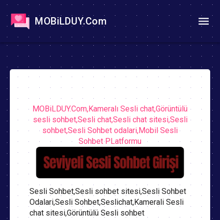
MOBiLDUY.Com
MOBiLDUY.Com,Kameralı Sesli chat,Görüntülü
sesli sohbet,Sesli chat,Sesli chat sitesi,Sesli
sohbet,Sesli Sohbet odalari,Mobil Sesli
Sohbet PLatformu
Sesli Sohbet,Sesli sohbet sitesi,Sesli Sohbet
Odalari,Sesli Sohbet,Seslichat,Kamerali Sesli
chat sitesi,Görüntülü Sesli sohbet