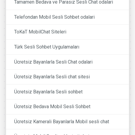
Tamamen Bedava ve Parasız Sesli Chat odalari
Telefondan Mobil Sesli Sohbet odalari
ToKaT MobilChat Siteleri
Türk Sesli Sohbet Uygulamaları
Ücretsiz Bayanlarla Sesli Chat odalari
Ücretsiz Bayanlarla Sesli chat sitesi
Ücretsiz Bayanlarla Sesli sohbet
Ücretsiz Bedava Mobil Sesli Sohbet
Ücretsiz Kamerali Bayanlarla Mobil sesli chat