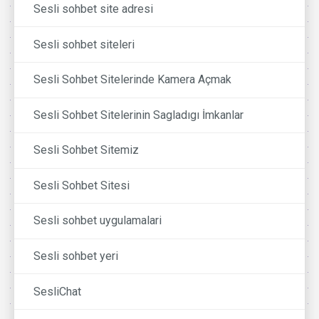
Sesli sohbet site adresi
Sesli sohbet siteleri
Sesli Sohbet Sitelerinde Kamera Açmak
Sesli Sohbet Sitelerinin Sagladıgı İmkanlar
Sesli Sohbet Sitemiz
Sesli Sohbet Sitesi
Sesli sohbet uygulamalari
Sesli sohbet yeri
SesliChat