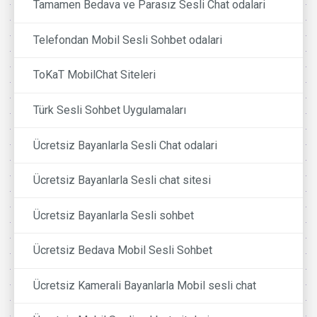
Tamamen Bedava ve Parasız Sesli Chat odalari
Telefondan Mobil Sesli Sohbet odalari
ToKaT MobilChat Siteleri
Türk Sesli Sohbet Uygulamaları
Ücretsiz Bayanlarla Sesli Chat odalari
Ücretsiz Bayanlarla Sesli chat sitesi
Ücretsiz Bayanlarla Sesli sohbet
Ücretsiz Bedava Mobil Sesli Sohbet
Ücretsiz Kamerali Bayanlarla Mobil sesli chat