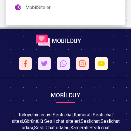
MobilSiteler
MOBİLDUY
MOBİLDUY
Türkiye'nin en iyi Sesli chat,Kamerali Sesli chat
sitesi,Görüntülü Sesli chat siteleri,Seslichat,Seslichat
odasi,Sesli Chat odalari,Kamerali Sesli chat