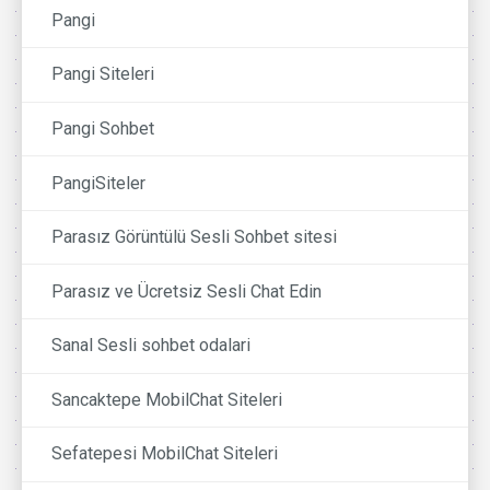
Pangi
Pangi Siteleri
Pangi Sohbet
PangiSiteler
Parasız Görüntülü Sesli Sohbet sitesi
Parasız ve Ücretsiz Sesli Chat Edin
Sanal Sesli sohbet odalari
Sancaktepe MobilChat Siteleri
Sefatepesi MobilChat Siteleri