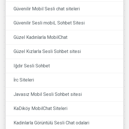
Güvenilir Mobil Sesli chat siteleri
Güvenilir Sesli mobiL Sohbet Sitesi
Güzel Kadınlarla MobilChat
Güzel Kızlarla Sesli Sohbet sitesi
Iğdır Sesli Sohbet
İrc Siteleri
Javasız Mobil Sesli Sohbet sitesi
KaDiköy MobilChat Siteleri
Kadinlarla Görüntülü Sesli Chat odalari