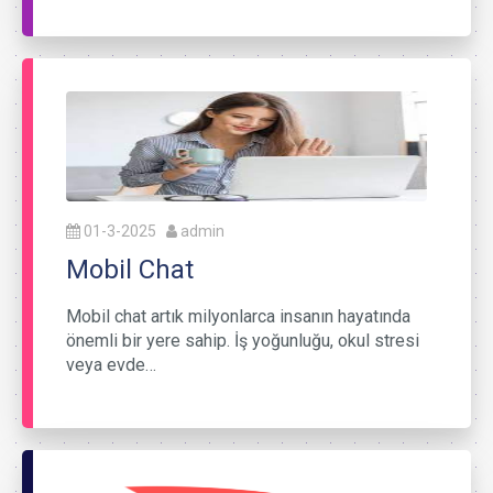
01-3-2025
admin
Mobil Chat
Mobil chat artık milyonlarca insanın hayatında
önemli bir yere sahip. İş yoğunluğu, okul stresi
veya evde…