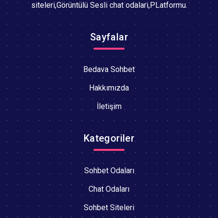
siteleri,Görüntülü Sesli chat odalari,PLatformu.
Sayfalar
Bedava Sohbet
Hakkımızda
İletişim
Kategoriler
Sohbet Odaları
Chat Odaları
Sohbet Siteleri