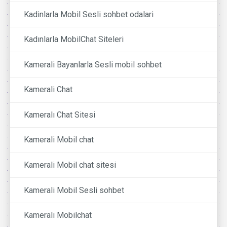
Kadinlarla Mobil Sesli sohbet odalari
Kadınlarla MobilChat Siteleri
Kamerali Bayanlarla Sesli mobil sohbet
Kamerali Chat
Kameralı Chat Sitesi
Kamerali Mobil chat
Kamerali Mobil chat sitesi
Kamerali Mobil Sesli sohbet
Kameralı Mobilchat