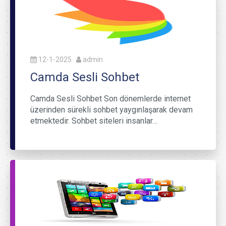
12-1-2025
admin
Camda Sesli Sohbet
Camda Sesli Sohbet Son dönemlerde internet
üzerinden sürekli sohbet yaygınlaşarak devam
etmektedir. Sohbet siteleri insanlar…