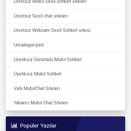
Ücretsiz Mobil Sesli sohbet siteleri
Ücretsiz Sesli chat siteleri
Ücretsiz Webcam Sesli Sohbet sitesi
Uncategorized
Üyeliksiz Görüntülü Mobil Sohbet
Üyeliksiz Mobil Sohbet
VaN MobilChat Siteleri
Yabancı Mobil Chat Siteleri
Popüler Yazılar