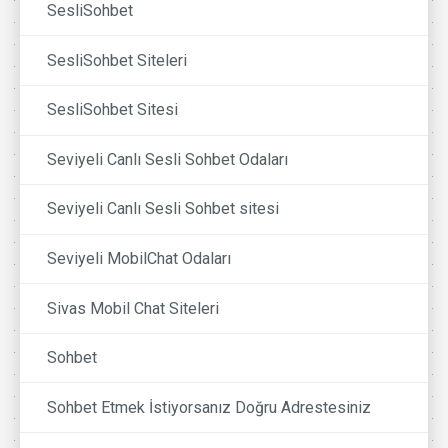
SesliSohbet
SesliSohbet Siteleri
SesliSohbet Sitesi
Seviyeli Canlı Sesli Sohbet Odaları
Seviyeli Canlı Sesli Sohbet sitesi
Seviyeli MobilChat Odaları
Sivas Mobil Chat Siteleri
Sohbet
Sohbet Etmek İstiyorsanız Doğru Adrestesiniz