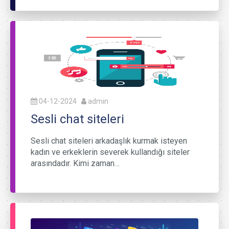
04-12-2024
admin
Sesli chat siteleri
Sesli chat siteleri arkadaşlık kurmak isteyen
kadın ve erkeklerin severek kullandığı siteler
arasındadır. Kimi zaman…