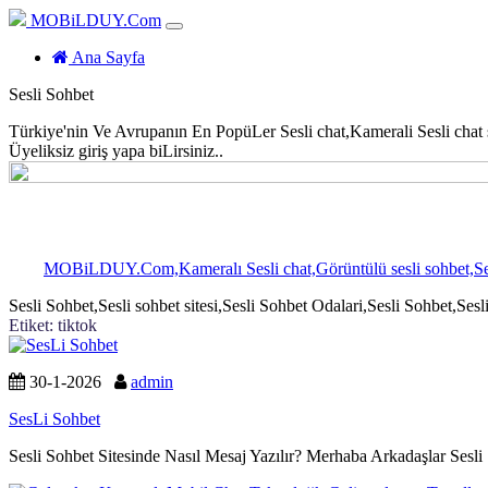
MOBiLDUY.Com
(current)
Ana Sayfa
Sesli Sohbet
Türkiye'nin Ve Avrupanın En PopüLer Sesli chat,Kamerali Sesli chat site
Üyeliksiz giriş yapa biLirsiniz..
MOBiLDUY.Com,Kameralı Sesli chat,Görüntülü sesli sohbet,Sesli 
Sesli Sohbet,Sesli sohbet sitesi,Sesli Sohbet Odalari,Sesli Sohbet,Sesl
Etiket:
tiktok
30-1-2026
admin
SesLi Sohbet
Sesli Sohbet Sitesinde Nasıl Mesaj Yazılır? Merhaba Arkadaşlar Sesl