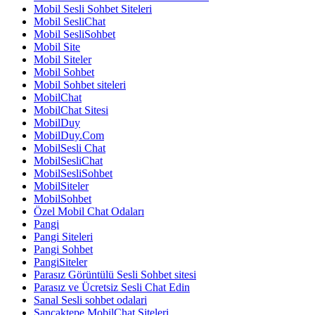
Mobil Sesli Sohbet Siteleri
Mobil SesliChat
Mobil SesliSohbet
Mobil Site
Mobil Siteler
Mobil Sohbet
Mobil Sohbet siteleri
MobilChat
MobilChat Sitesi
MobilDuy
MobilDuy.Com
MobilSesli Chat
MobilSesliChat
MobilSesliSohbet
MobilSiteler
MobilSohbet
Özel Mobil Chat Odaları
Pangi
Pangi Siteleri
Pangi Sohbet
PangiSiteler
Parasız Görüntülü Sesli Sohbet sitesi
Parasız ve Ücretsiz Sesli Chat Edin
Sanal Sesli sohbet odalari
Sancaktepe MobilChat Siteleri