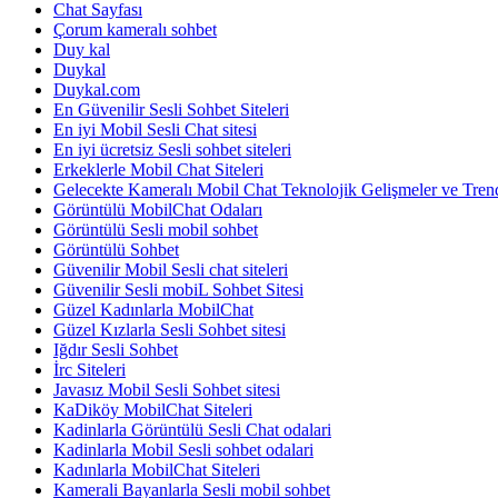
Chat Sayfası
Çorum kameralı sohbet
Duy kal
Duykal
Duykal.com
En Güvenilir Sesli Sohbet Siteleri
En iyi Mobil Sesli Chat sitesi
En iyi ücretsiz Sesli sohbet siteleri
Erkeklerle Mobil Chat Siteleri
Gelecekte Kameralı Mobil Chat Teknolojik Gelişmeler ve Tren
Görüntülü MobilChat Odaları
Görüntülü Sesli mobil sohbet
Görüntülü Sohbet
Güvenilir Mobil Sesli chat siteleri
Güvenilir Sesli mobiL Sohbet Sitesi
Güzel Kadınlarla MobilChat
Güzel Kızlarla Sesli Sohbet sitesi
Iğdır Sesli Sohbet
İrc Siteleri
Javasız Mobil Sesli Sohbet sitesi
KaDiköy MobilChat Siteleri
Kadinlarla Görüntülü Sesli Chat odalari
Kadinlarla Mobil Sesli sohbet odalari
Kadınlarla MobilChat Siteleri
Kamerali Bayanlarla Sesli mobil sohbet