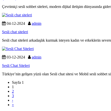
Çevrimiçi sesli sohbet siteleri, modern dijital iletişim dünyasında gid
04-12-2024
admin
Sesli chat siteleri
Sesli chat siteleri arkadaşlık kurmak isteyen kadın ve erkeklerin seve
03-12-2024
admin
Sesli Chat Siteleri
Türkiye’nin gelişen yüzü olan Sesli chat sitesi ve Mobil sesli sohbet
Sayfa
Sayfa 1
gezinme
Geçerli
1
Sayfa
Sayfa
2
Sayfa
3
›
»