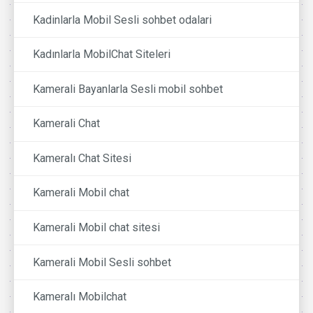
Kadinlarla Mobil Sesli sohbet odalari
Kadınlarla MobilChat Siteleri
Kamerali Bayanlarla Sesli mobil sohbet
Kamerali Chat
Kameralı Chat Sitesi
Kamerali Mobil chat
Kamerali Mobil chat sitesi
Kamerali Mobil Sesli sohbet
Kameralı Mobilchat