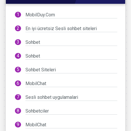
MobilDuy.Com
En iyi ücretsiz Sesli sohbet siteleri
Sohbet
Sohbet
Sohbet Siteleri
MobilChat
Sesli sohbet uygulamalari
Sohbetciler
MobilChat