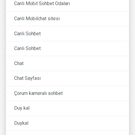
Canlı Mobil Sohbet Odaları
Canli Mobilchat sitesi
Canli Sohbet
Canlı Sohbet
Chat
Chat Sayfası
Çorum kameralı sohbet
Duy kal
Duykal