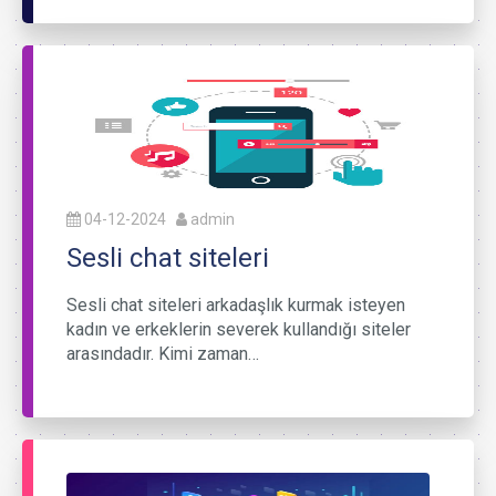
04-12-2024
admin
Sesli chat siteleri
Sesli chat siteleri arkadaşlık kurmak isteyen
kadın ve erkeklerin severek kullandığı siteler
arasındadır. Kimi zaman…