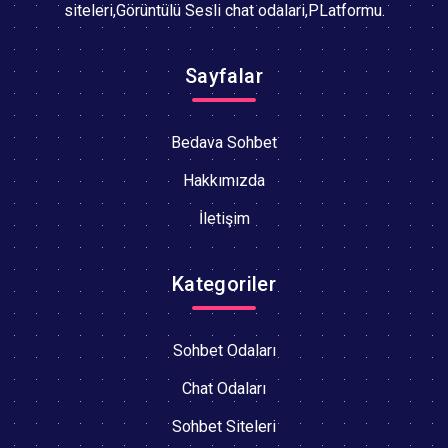
siteleri,Görüntülü Sesli chat odalari,PLatformu.
Sayfalar
Bedava Sohbet
Hakkımızda
İletişim
Kategoriler
Sohbet Odaları
Chat Odaları
Sohbet Siteleri