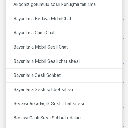
Akdeniz görüntülü sesli konuşma tanışma
Bayanlarla Bedava MobilChat
Bayanlarla Canli Chat
Bayanlarla Mobil Sesli Chat
Bayanlarla Mobil Sesli chat sitesi
Bayanlarla Sesli Sohbet
Bayanlarla Sesli sohbet sitesi
Bedava Arkadaşlık Sesli Chat sitesi
Bedava Canlı Sesli Sohbet odalari