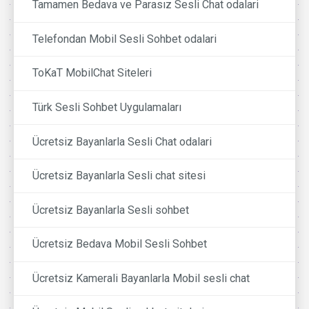
Tamamen Bedava ve Parasız Sesli Chat odalari
Telefondan Mobil Sesli Sohbet odalari
ToKaT MobilChat Siteleri
Türk Sesli Sohbet Uygulamaları
Ücretsiz Bayanlarla Sesli Chat odalari
Ücretsiz Bayanlarla Sesli chat sitesi
Ücretsiz Bayanlarla Sesli sohbet
Ücretsiz Bedava Mobil Sesli Sohbet
Ücretsiz Kamerali Bayanlarla Mobil sesli chat