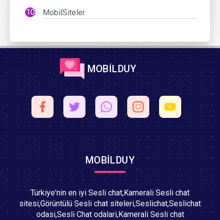
MobilSiteler
MOBİLDUY
MOBİLDUY
Türkiye'nin en iyi Sesli chat,Kamerali Sesli chat
sitesi,Görüntülü Sesli chat siteleri,Seslichat,Seslichat
odasi,Sesli Chat odalari,Kamerali Sesli chat