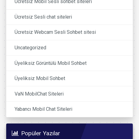
Ücretsiz Mobil Sesli sohbet siteleri
Ücretsiz Sesli chat siteleri
Ücretsiz Webcam Sesli Sohbet sitesi
Uncategorized
Üyeliksiz Görüntülü Mobil Sohbet
Üyeliksiz Mobil Sohbet
VaN MobilChat Siteleri
Yabancı Mobil Chat Siteleri
Popüler Yazılar