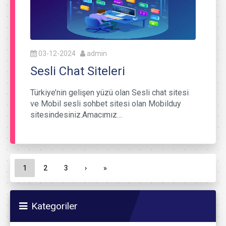
03-12-2024
admin
Sesli Chat Siteleri
Türkiye’nin gelişen yüzü olan Sesli chat sitesi
ve Mobil sesli sohbet sitesi olan Mobilduy
sitesindesiniz.Amacımız…
Sayfa gezinme
Geçerli Sayfa
Sayfa
Sayfa
1
2
3
›
»
Kategoriler