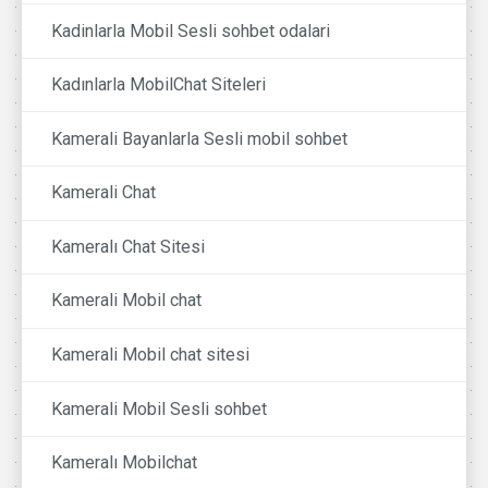
Kadinlarla Mobil Sesli sohbet odalari
Kadınlarla MobilChat Siteleri
Kamerali Bayanlarla Sesli mobil sohbet
Kamerali Chat
Kameralı Chat Sitesi
Kamerali Mobil chat
Kamerali Mobil chat sitesi
Kamerali Mobil Sesli sohbet
Kameralı Mobilchat