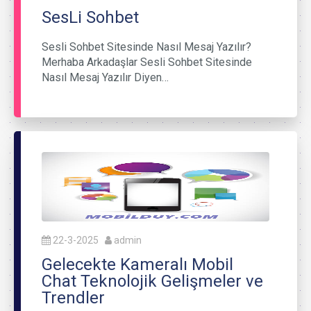
SesLi Sohbet
Sesli Sohbet Sitesinde Nasıl Mesaj Yazılır?
Merhaba Arkadaşlar Sesli Sohbet Sitesinde
Nasıl Mesaj Yazılır Diyen…
22-3-2025
admin
Gelecekte Kameralı Mobil
Chat Teknolojik Gelişmeler ve
Trendler