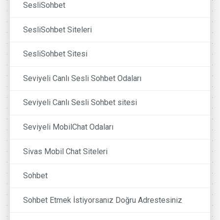
SesliSohbet
SesliSohbet Siteleri
SesliSohbet Sitesi
Seviyeli Canlı Sesli Sohbet Odaları
Seviyeli Canlı Sesli Sohbet sitesi
Seviyeli MobilChat Odaları
Sivas Mobil Chat Siteleri
Sohbet
Sohbet Etmek İstiyorsanız Doğru Adrestesiniz