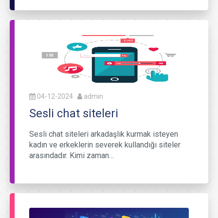
04-12-2024
admin
Sesli chat siteleri
Sesli chat siteleri arkadaşlık kurmak isteyen
kadın ve erkeklerin severek kullandığı siteler
arasındadır. Kimi zaman…