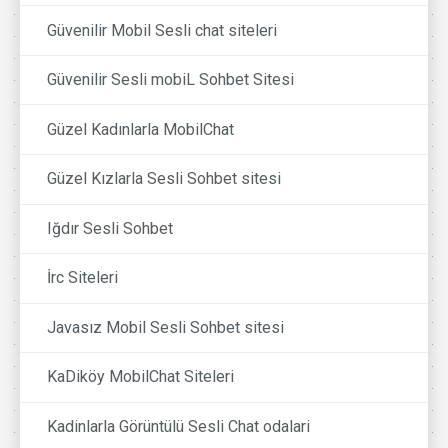
Güvenilir Mobil Sesli chat siteleri
Güvenilir Sesli mobiL Sohbet Sitesi
Güzel Kadınlarla MobilChat
Güzel Kızlarla Sesli Sohbet sitesi
Iğdır Sesli Sohbet
İrc Siteleri
Javasız Mobil Sesli Sohbet sitesi
KaDiköy MobilChat Siteleri
Kadinlarla Görüntülü Sesli Chat odalari