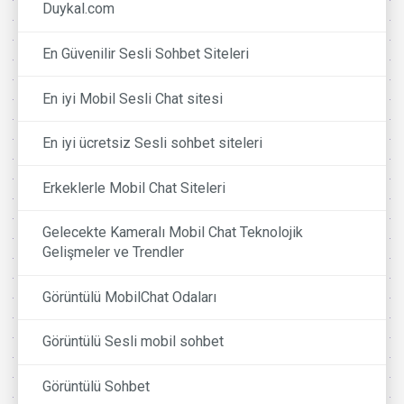
Duykal.com
En Güvenilir Sesli Sohbet Siteleri
En iyi Mobil Sesli Chat sitesi
En iyi ücretsiz Sesli sohbet siteleri
Erkeklerle Mobil Chat Siteleri
Gelecekte Kameralı Mobil Chat Teknolojik
Gelişmeler ve Trendler
Görüntülü MobilChat Odaları
Görüntülü Sesli mobil sohbet
Görüntülü Sohbet