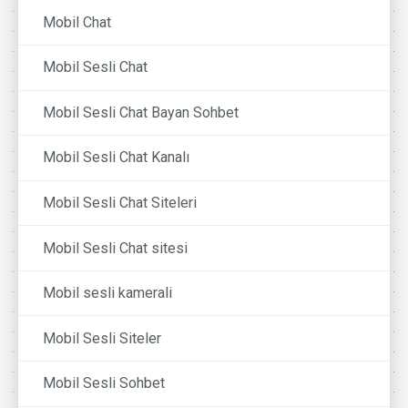
Mobil Chat
Mobil Sesli Chat
Mobil Sesli Chat Bayan Sohbet
Mobil Sesli Chat Kanalı
Mobil Sesli Chat Siteleri
Mobil Sesli Chat sitesi
Mobil sesli kamerali
Mobil Sesli Siteler
Mobil Sesli Sohbet