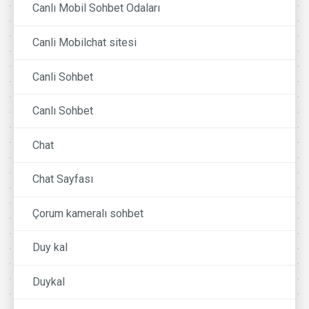
Canlı Mobil Sohbet Odaları
Canli Mobilchat sitesi
Canli Sohbet
Canlı Sohbet
Chat
Chat Sayfası
Çorum kameralı sohbet
Duy kal
Duykal