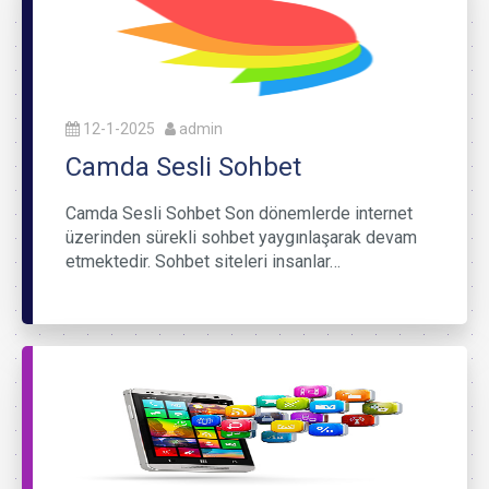
12-1-2025
admin
Camda Sesli Sohbet
Camda Sesli Sohbet Son dönemlerde internet
üzerinden sürekli sohbet yaygınlaşarak devam
etmektedir. Sohbet siteleri insanlar…