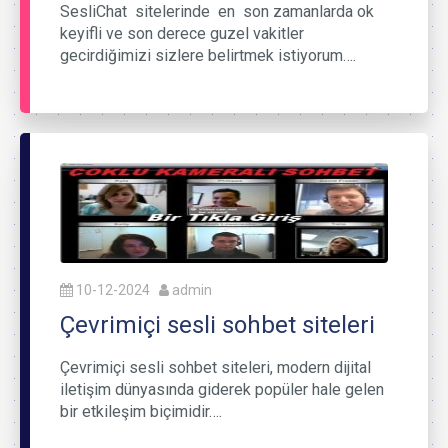
SesliChat sitelerinde en son zamanlarda ok
keyifli ve son derece guzel vakitler
gecirdiğimizi sizlere belirtmek istiyorum….
10-12-2024
admin
Çevrimiçi sesli sohbet siteleri
Çevrimiçi sesli sohbet siteleri, modern dijital
iletişim dünyasında giderek popüler hale gelen
bir etkileşim biçimidir….