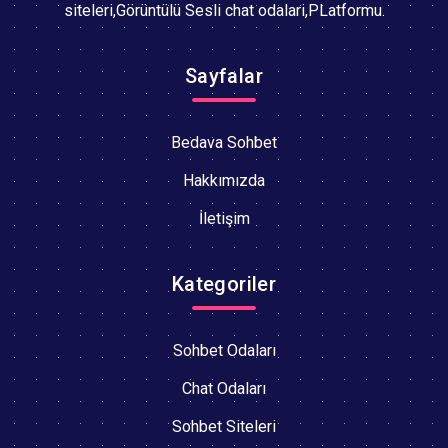
siteleri,Görüntülü Sesli chat odalari,PLatformu.
Sayfalar
Bedava Sohbet
Hakkımızda
İletişim
Kategoriler
Sohbet Odaları
Chat Odaları
Sohbet Siteleri