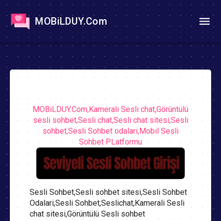
MOBiLDUY.Com
MOBiLDUY.Com,Kameralı Sesli chat,Görüntülü
sesli sohbet,Sesli chat,Sesli chat sitesi,Sesli
sohbet,Sesli Sohbet odalari,Mobil Sesli
Sohbet PLatformu
Sesli Sohbet,Sesli sohbet sitesi,Sesli Sohbet
Odalari,Sesli Sohbet,Seslichat,Kamerali Sesli
chat sitesi,Görüntülü Sesli sohbet