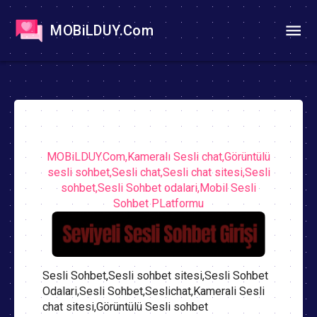
MOBiLDUY.Com
MOBiLDUY.Com,Kameralı Sesli chat,Görüntülü
sesli sohbet,Sesli chat,Sesli chat sitesi,Sesli
sohbet,Sesli Sohbet odalari,Mobil Sesli
Sohbet PLatformu
Sesli Sohbet,Sesli sohbet sitesi,Sesli Sohbet
Odalari,Sesli Sohbet,Seslichat,Kamerali Sesli
chat sitesi,Görüntülü Sesli sohbet