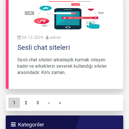
04-12-2024
admin
Sesli chat siteleri
Sesli chat siteleri arkadaşlık kurmak isteyen
kadın ve erkeklerin severek kullandığı siteler
arasındadır. Kimi zaman…
Sayfa gezinme
Geçerli Sayfa
Sayfa
Sayfa
1
2
3
›
»
Kategoriler